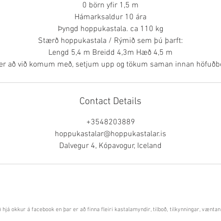
0 börn yfir 1,5 m
Hámarksaldur 10 ára
Þyngd hoppukastala. ca 110 kg
Stærð hoppukastala / Rýmið sem þú þarft:
Lengd 5,4 m Breidd 4,3m Hæð 4,5 m
ið er að við komum með, setjum upp og tökum saman innan höfuðbo
Contact Details
+3548203889
hoppukastalar@hoppukastalar.is
Dalvegur 4, Kópavogur, Iceland
ð hjá okkur á facebook en þar er að finna fleiri kastalamyndir, tilboð, tilkynningar, væntan