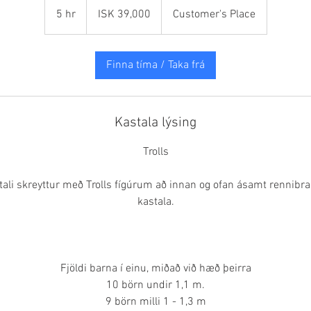
Icelandic
5 hr
5
ISK 39,000
Customer's Place
krónur
h
r
Finna tíma / Taka frá
Kastala lýsing
Trolls
li skreyttur með Trolls fígúrum að innan og ofan ásamt rennibra
kastala.
Fjöldi barna í einu, miðað við hæð þeirra
10 börn undir 1,1 m.
9 börn milli 1 - 1,3 m