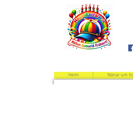
Heim
Nánar um ho