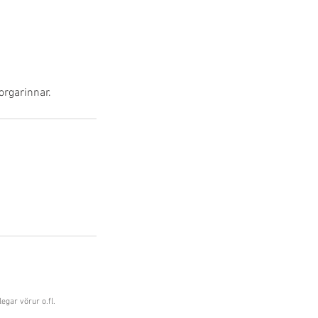
rgarinnar.
legar vörur o.fl.