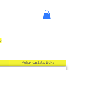
og
Velja-Kastala/Bóka