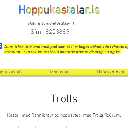
H
o
p
p
u
k
a
s
t
a
l
a
r.is
Höfum Sumarið Frábært !
Sími: 8203889
Erum à leið út à land með það sem ekki er þegar bókað eða í vinnslu 
beiðnum .. svo tökum ekki fleiri pantanir frammyfir helgi - 9.àgúst.
ppukastala
Þjónustan
Hafa samband
Trolls
Kastali með Rennibraut og hoppsvæði með Trolls fígúrum.
39,000