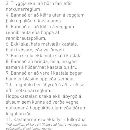
3. Tryggja skal að börn fari eftir
notkunarreglum
4. Bannað er að klifra utan á veggjum,
þaki og hliðum kastalanna.
5. Bannað er að klifra á veggjum
rennibrauta eða hoppa af
rennibrautapöllum.
6. Ekki skal hafa matvæli í kastala,
hluti í vösum, eða verðmæti.
7. Börn skulu ekki nota skó í kastala
8. Bannað að hrinda, fella, hrúgast
saman á hliðar/net kastala o.s.frv.
9. Bannað er að vera í kastala þegar
hann er blásinn upp eða tæmdur.
10. Leigutaki ber ábyrgð á að farið sé
eftir notkunarreglum.
Hoppukastalar.is taka ekki ábyrgð á
slysum sem kunna að verða vegna
notkunar á hoppuköstulum eða öðrum
leigubúnaði.
11
. Kastalarnir eru ekki fyrir fullorðna
*Við áskiljum okkur rétt til þess að hætta við leigur séu
veðurskilyrði ekki innan marka,