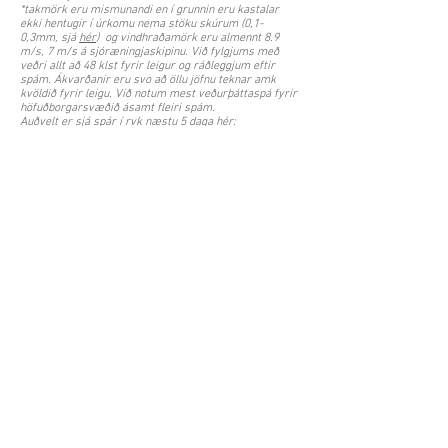
*takmörk eru mismunandi en í grunnin eru kastalar
ekki hentugir í úrkomu nema stöku skúrum (0,1-
0,3mm, sjá
hér
) og vindhraðamörk eru almennt 8.9
m/s, 7 m/s á sjóræningjaskipinu. Við fylgjums með
veðri allt að 48 klst fyrir leigur og ráðleggjum eftir
spám. Ákvarðanir eru svo að öllu jöfnu teknar amk
kvöldið fyrir leigu. Við notum mest veðurþáttaspá fyrir
höfuðborgarsvæðið ásamt fleiri spám.
Auðvelt er sjá spár í rvk næstu 5 daga hér:
https://www.vedur.is/vedur/spar/thattaspar/hofudbor
garsvaedid/
Endilega kíktu við hjá okkur á facebook en þar er að
finna fleiri kastalamyndir, tilboð, tilkynningar,
væntanlegar vörur o.fl.
© 2017 hoppukastalar.is