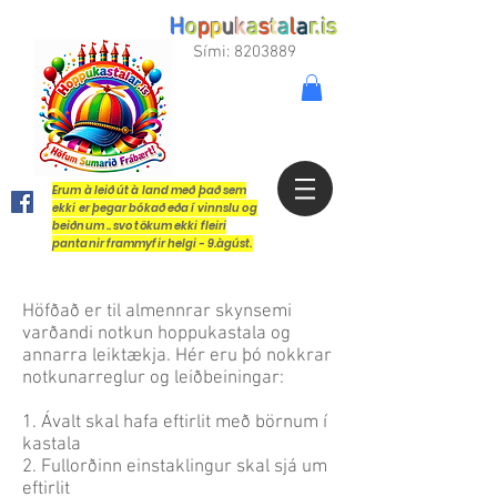
H
o
p
p
u
k
a
s
t
a
l
a
r.is
Sími:
8203889
Erum à leið út à land með það sem
ekki er þegar bókað eða í vinnslu og
beiðnum .. svo tökum ekki fleiri
pantanir frammyfir helgi - 9.àgúst.
Höfðað er til almennrar skynsemi
varðandi notkun hoppukastala og
annarra leiktækja. Hér eru þó nokkrar
notkunarreglur og leiðbeiningar:
1. Ávalt skal hafa eftirlit með börnum í
kastala
2. Fullorðinn einstaklingur skal sjá um
eftirlit