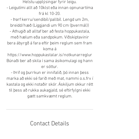
Helstu upplýsingar fyrir leigu.
- Leigutími allt að 10klst eða innan opnunartíma
frá kl 10-20.
- Þarf kerru/sendibíl/pallbíl. Lengd um 2m,
breidd/hæð (Liggjandi um 90 cm (þvermál))
- Athugið að alltaf ber að festa hoppukastala,
með hælum eða sandpokum. Viðskiptavinir
bera ábyrgð á fara eftir þeim reglum sem fram
koma á
https://www.hoppukastalar.is/notkunarreglur
Búnaði ber að skila í sama ásikomulagi og hann
er sóttur.
- Þrif og þurrkun er innifalið, þó innan þess
marka að ekki sé farið með mat, nammi o.s.frv í
kastala og ekki notaðir skór. Áskiljum okkur rétt
til þess að rukka aukagjald, sé eftirfylgni ekki
Contact Details
Dalvegur 4, Kópavogur, Iceland