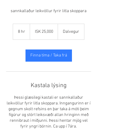
sannkallaður leikvöllur fyrir litla skoppara
25,000
Icelandic
8 hr
8
ISK 25,000
Dalvegur
krónur
h
r
Finna tíma / Taka frá
Kastala lýsing
Þessi glæsilegi kastali er sannkallaður
leikvöllur fyrir litla skoppara. Inngangurinn er í
gegnum skolt refsins en þar taka á móti þeim
fígúrur og stórt leiksvæði allan hringinn með
rennibraut í miðjunni. Þessi hentar mjög vel
fyrir yngri börnin. Ca upp í 7ára.