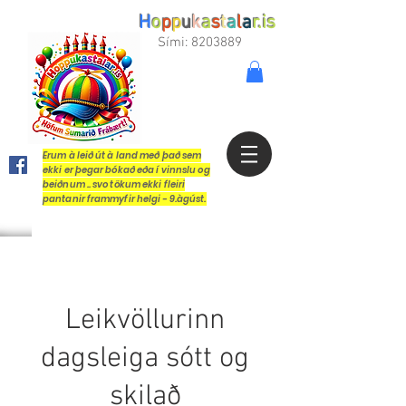
H
o
p
p
u
k
a
s
t
a
l
a
r.is
Sími:
8203889
Erum à leið út à land með það sem
ekki er þegar bókað eða í vinnslu og
beiðnum .. svo tökum ekki fleiri
pantanir frammyfir helgi - 9.àgúst.
Leikvöllurinn
dagsleiga sótt og
skilað