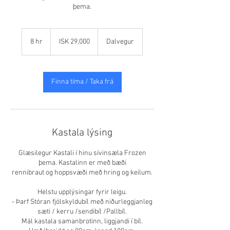
þema.
29,000
Icelandic
8 hr
8
ISK 29,000
Dalvegur
krónur
h
r
Finna tíma / Taka frá
Kastala lýsing
Glæsilegur Kastali í hinu sívinsæla Frozen
þema. Kastalinn er með bæði
rennibraut og hoppsvæði með hring og keilum.
Helstu upplýsingar fyrir leigu.
- Þarf Stóran fjölskyldubíl með niðurleggjanleg
sæti / kerru /sendibíl /Pallbíl.
Mál kastala samanbrotinn, liggjandi í bíl.