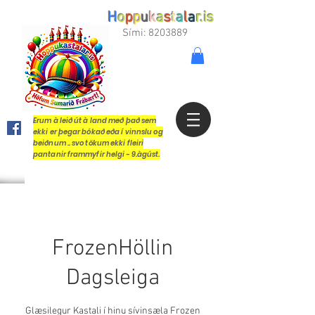
H
o
p
p
u
k
a
s
t
a
l
a
r.is
Sími:
8203889
Erum à leið út à land með það sem
ekki er þegar bókað eða í vinnslu og
beiðnum .. svo tökum ekki fleiri
pantanir frammyfir helgi - 9.àgúst.
FrozenHöllin
Dagsleiga
Glæsilegur Kastali í hinu sívinsæla Frozen