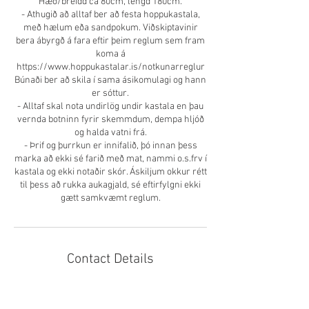
Hæð/breidd ca 80cm, lengd 180cm.
- Athugið að alltaf ber að festa hoppukastala,
með hælum eða sandpokum. Viðskiptavinir
bera ábyrgð á fara eftir þeim reglum sem fram
koma á
https://www.hoppukastalar.is/notkunarreglur
Búnaði ber að skila í sama ásikomulagi og hann
er sóttur.
- Alltaf skal nota undirlög undir kastala en þau
vernda botninn fyrir skemmdum, dempa hljóð
og halda vatni frá.
- Þrif og þurrkun er innifalið, þó innan þess
marka að ekki sé farið með mat, nammi o.s.frv í
kastala og ekki notaðir skór. Áskiljum okkur rétt
til þess að rukka aukagjald, sé eftirfylgni ekki
gætt samkvæmt reglum.
Contact Details
Dalvegur 4, Kópavogur, Iceland
+3548203889